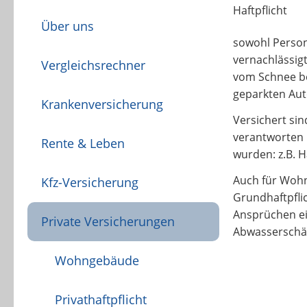
Über uns
sowohl Person
vernachlässigt
Vergleichsrechner
vom Schnee be
geparkten Aut
Krankenversicherung
Versichert sin
verantworten 
Rente & Leben
wurden: z.B. 
Auch für Woh
Kfz-Versicherung
Grundhaftpfli
Ansprüchen ei
Private Versicherungen
Abwasserschä
Wohngebäude
Privathaftpflicht