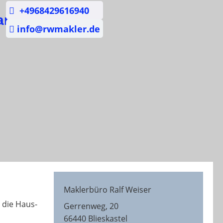
+4968429616940
and
info@rwmakler.de
Maklerbüro Ralf Weiser
 die Haus-
Gerrenweg, 20
66440 Blieskastel