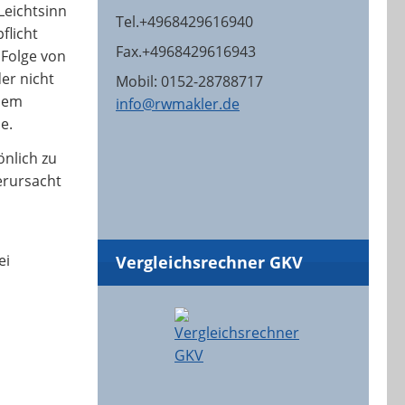
Leichtsinn
Tel.+4968429616940
flicht
Fax.+4968429616943
Folge von
er nicht
Mobil: 0152-28788717
inem
info@rwmakler.de
e.
önlich zu
erursacht
ei
Vergleichsrechner GKV